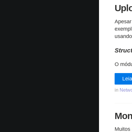
Uplo
Apesar 
exempl
usando 
Struc
O mód
Leia
in
Netwo
Mon
Muitos