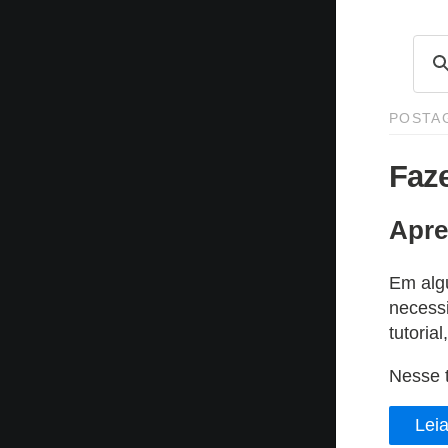
POSTAG
Faz
Apre
Em alg
necessi
tutoria
Nesse t
Leia