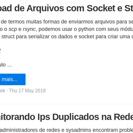
ad de Arquivos com Socket e St
de termos muitas formas de enviarmos arquivos para se
o o
scp
e
rsync
, podemos usar o python com seus mód
struct para serializar os dados e socket para criar uma 
t
ulo …
 mais...
rk
· Thu 17 May 2018
itorando Ips Duplicados na Red
 administradores de redes e sysadmins encontram probl