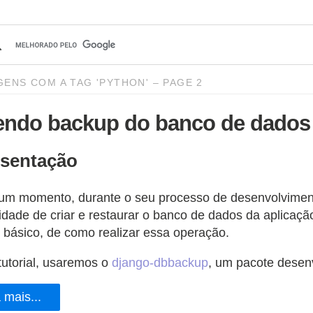
ENS COM A TAG 'PYTHON' – PAGE 2
endo backup do banco de dados
sentação
um momento, durante o seu processo de desenvolviment
dade de criar e restaurar o banco de dados da aplicaçã
l, básico, de como realizar essa operação.
utorial, usaremos o
django-dbbackup
, um pacote desen
 mais...