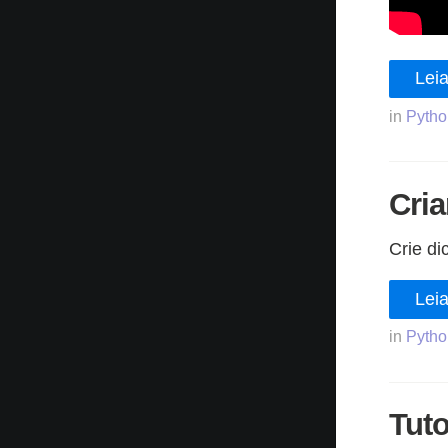
Leia
in
Pytho
Cria
Crie dic
Leia
in
Pytho
Tuto