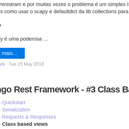
inistram e por muitas vezes o problema é um simples I
 como usar o scapy e defaultdict da lib collections para
y
y é uma poderosa …
 mais...
rk
· Tue 15 May 2018
ngo Rest Framework - #3 Class 
-
Quickstart
-
Serialization
-
Requests & Responses
-
Class based views