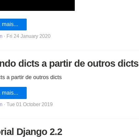
 mais...
n
· Fri 24 January 2020
ndo dicts a partir de outros dicts
ts a partir de outros dicts
 mais...
n
· Tue 01 October 2019
rial Django 2.2