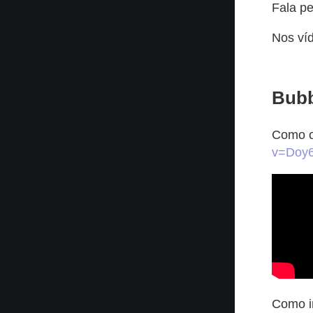
Fala p
Nos ví
Bubb
Como o
v=Doy6
Como i