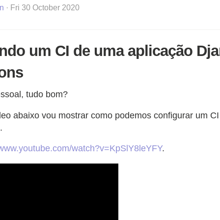
n
· Fri 30 October 2020
ando um CI de uma aplicação Dj
ions
essoal, tudo bom?
deo abaixo vou mostrar como podemos configurar um CI
.
//www.youtube.com/watch?v=KpSlY8leYFY
.