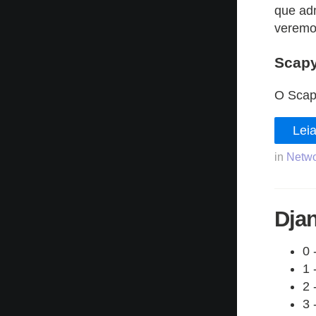
que adm
veremos
Scap
O Scap
Leia
in
Netwo
Dja
0 
1 
2 
3 