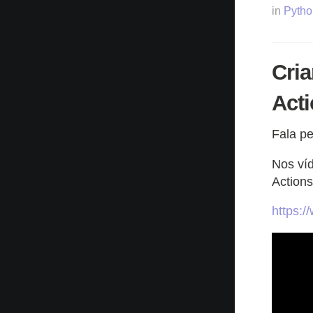
in
Pytho
Cri
Act
Fala p
Nos ví
Actions
https: