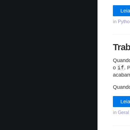
Leia
in
Pytho
Tra
Quando
o
if
. 
acabamo
Quando
Leia
in
Geral