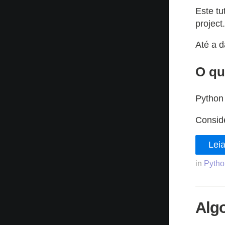
Este tu
project.
Até a d
O qu
Python 
Consid
Leia
in
Pytho
Alg